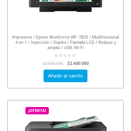
Impresora / Epson Workforce WF-7820 / Multifuncional
4 en 1 / Inyección / Dúplex / Pantalla LCD / Reduce y
amplía / USB, Wi-Fi
0
$
2.600.000
$
3.600.000
o
u
t
Añadir al carrito
o
f
5
¡OFERTA!