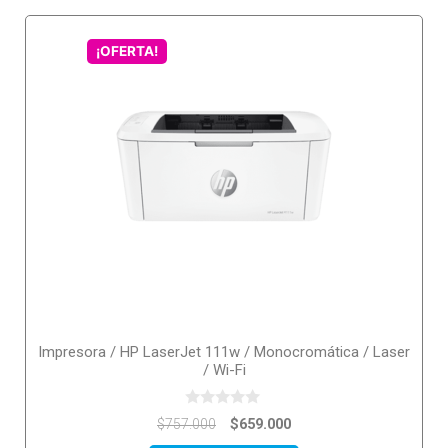
¡OFERTA!
Impresora / HP LaserJet 111w / Monocromática / Laser
/ Wi-Fi
0
$
659.000
$
757.000
o
u