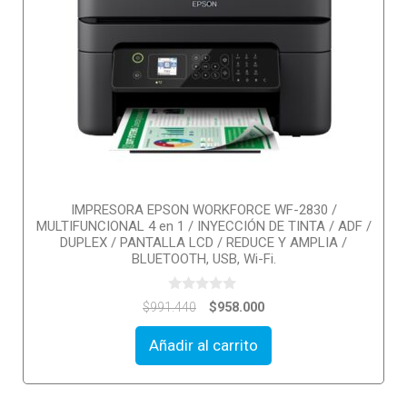
IMPRESORA EPSON WORKFORCE WF-2830 /
MULTIFUNCIONAL 4 en 1 / INYECCIÓN DE TINTA / ADF /
DUPLEX / PANTALLA LCD / REDUCE Y AMPLIA /
BLUETOOTH, USB, Wi-Fi.
0
$
958.000
$
991.440
o
u
t
Añadir al carrito
o
f
5