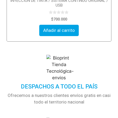
INYECCIÓN DE TINTA / SISTEMA CONTINUO ORIGINAL /
USB
0
$
700.000
o
u
t
Añadir al carrito
o
f
5
DESPACHOS A TODO EL PAÍS
Ofrecemos a nuestros clientes envíos gratis en casi
todo el territorio nacional