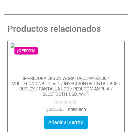
Productos relacionados
¡OFERTA!
IMPRESORA EPSON WORKFORCE WF-2830 /
MULTIFUNCIONAL 4 en 1 / INYECCIÓN DE TINTA / ADF /
DUPLEX / PANTALLA LCD / REDUCE Y AMPLIA /
BLUETOOTH, USB, Wi-Fi.
0
$
958.000
$
991.440
o
u
t
Añadir al carrito
o
f