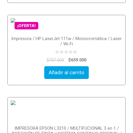
5
¡OFERTA!
Impresora / HP LaserJet 111w / Monocromática / Laser
/ Wi-Fi
0
$
659.000
$
757.000
o
u
t
Añadir al carrito
o
f
5
IMPRESORA EPSON L3210 / MULTIFUCIONAL 3 en 1 /