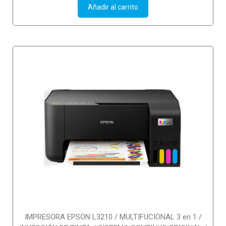
t
Añadir al carrito
o
f
5
IMPRESORA EPSON L3210 / MULTIFUCIONAL 3 en 1 /