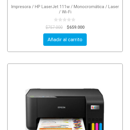
Impresora / HP LaserJet 111w / Monocromática / Laser
/ Wi-Fi
0
$
659.000
$
757.000
o
u
t
Añadir al carrito
o
f
5