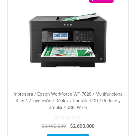
Impresora / Epson Workforce WF-7820 / Multifuncional
4 en 1 / Inyección / Dúplex / Pantalla LCD / Reduce y
amplía / USB, Wi-Fi
0
$
3.600.000
$
2.600.000
o
u