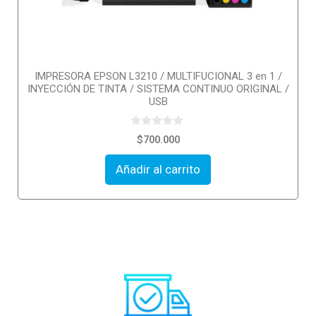
IMPRESORA EPSON L3210 / MULTIFUCIONAL 3 en 1 /
INYECCIÓN DE TINTA / SISTEMA CONTINUO ORIGINAL /
USB
0
$
700.000
o
u
t
Añadir al carrito
o
f
5