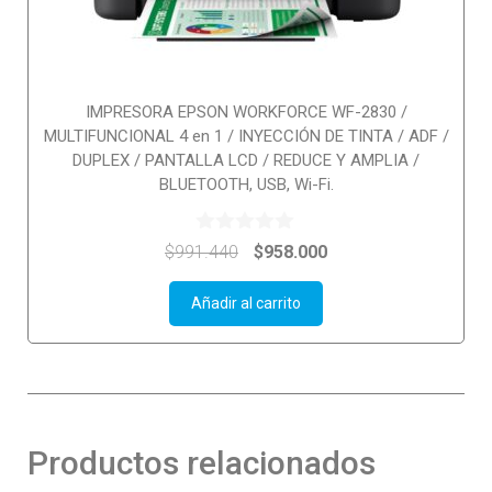
IMPRESORA EPSON WORKFORCE WF-2830 /
MULTIFUNCIONAL 4 en 1 / INYECCIÓN DE TINTA / ADF /
DUPLEX / PANTALLA LCD / REDUCE Y AMPLIA /
BLUETOOTH, USB, Wi-Fi.
0
$
991.440
$
958.000
o
u
t
Añadir al carrito
o
f
5
Productos relacionados