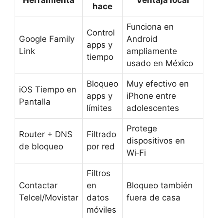
Herramienta
Ventaja local
hace
Funciona en
Control
Google Family
Android
apps y
Link
ampliamente
tiempo
usado en México
Bloqueo
Muy efectivo en
iOS Tiempo en
apps y
iPhone entre
Pantalla
límites
adolescentes
Protege
Router + DNS
Filtrado
dispositivos en
de bloqueo
por red
Wi‑Fi
Filtros
Contactar
en
Bloqueo también
Telcel/Movistar
datos
fuera de casa
móviles