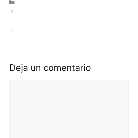
Uncategorized
Protección de Datos y Entendiendo el RTP
para jugadores chilenos
Stake UK: A Practical Comparison for British
Punters in the United Kingdom
Deja un comentario