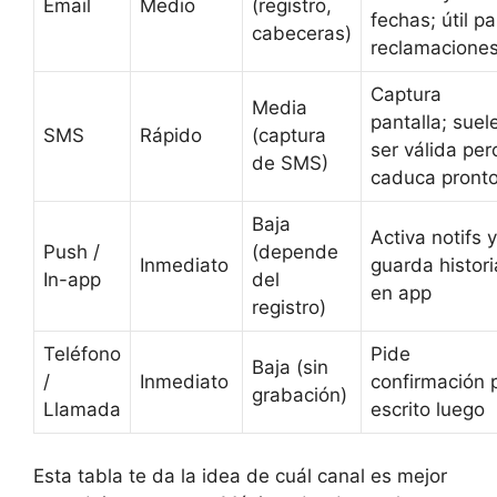
Email
Medio
(registro,
fechas; útil pa
cabeceras)
reclamacione
Captura
Media
pantalla; suel
SMS
Rápido
(captura
ser válida per
de SMS)
caduca pront
Baja
Activa notifs y
Push /
(depende
Inmediato
guarda histori
In-app
del
en app
registro)
Teléfono
Pide
Baja (sin
/
Inmediato
confirmación 
grabación)
Llamada
escrito luego
Esta tabla te da la idea de cuál canal es mejor