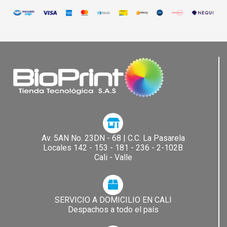
Av. 5AN No. 23DN - 68 | C.C. La Pasarela​
Locales 142 - 153 - 181 - 236 - 2-102B
Cali - Valle
SERVICIO A DOMICILIO EN CALI
Despachos a todo el país