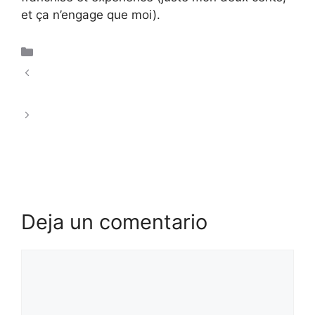
et ça n’engage que moi).
Uncategorized
Bingo en Línea y Casinos con Retiros
Rápidos para jugadores en Chile
Weekend Tournaments in Canada: Where
High-Rollers Find the Biggest Prizes (and How
to Dodge Bonus Abuse)
Deja un comentario