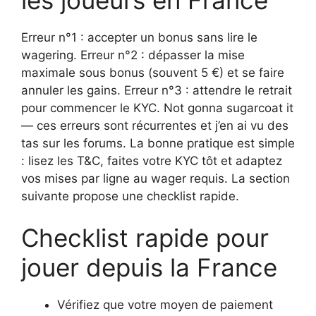
Erreur n°1 : accepter un bonus sans lire le
wagering. Erreur n°2 : dépasser la mise
maximale sous bonus (souvent 5 €) et se faire
annuler les gains. Erreur n°3 : attendre le retrait
pour commencer le KYC. Not gonna sugarcoat it
— ces erreurs sont récurrentes et j’en ai vu des
tas sur les forums. La bonne pratique est simple
: lisez les T&C, faites votre KYC tôt et adaptez
vos mises par ligne au wager requis. La section
suivante propose une checklist rapide.
Checklist rapide pour
jouer depuis la France
Vérifiez que votre moyen de paiement