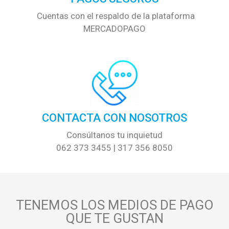
Cuentas con el respaldo de la plataforma
MERCADOPAGO
CONTACTA CON NOSOTROS
Consúltanos tu inquietud
062 373 3455 | 317 356 8050
TENEMOS LOS MEDIOS DE PAGO
QUE TE GUSTAN