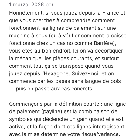
1 marzo, 2026
por
gerencia@bioprint.com.co
Honnêtement, si vous jouez depuis la France et
que vous cherchez à comprendre comment
fonctionnent les lignes de paiement sur une
machine à sous (ou à vérifier comment la caisse
fonctionne chez un casino comme Barrière),
vous êtes au bon endroit. Ici on va décortiquer
la mécanique, les pièges courants, et surtout
comment tout ça se transpose quand vous
jouez depuis l’Hexagone. Suivez‑moi, et on
commence par les bases sans langue de bois
— puis on passe aux cas concrets.
Commençons par la définition courte : une ligne
de paiement (payline) est la combinaison de
symboles qui déclenche un gain quand elle est
active, et la façon dont ces lignes interagissent
avec la mise détermine votre risque/variance.