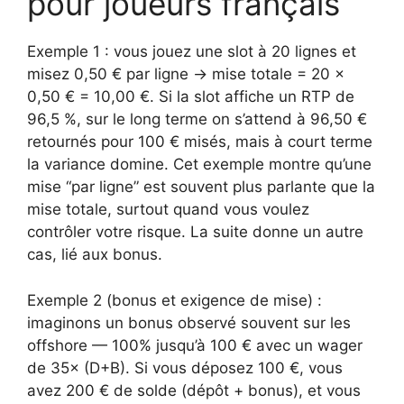
pour joueurs français
Exemple 1 : vous jouez une slot à 20 lignes et
misez 0,50 € par ligne → mise totale = 20 ×
0,50 € = 10,00 €. Si la slot affiche un RTP de
96,5 %, sur le long terme on s’attend à 96,50 €
retournés pour 100 € misés, mais à court terme
la variance domine. Cet exemple montre qu’une
mise “par ligne” est souvent plus parlante que la
mise totale, surtout quand vous voulez
contrôler votre risque. La suite donne un autre
cas, lié aux bonus.
Exemple 2 (bonus et exigence de mise) :
imaginons un bonus observé souvent sur les
offshore — 100% jusqu’à 100 € avec un wager
de 35× (D+B). Si vous déposez 100 €, vous
avez 200 € de solde (dépôt + bonus), et vous