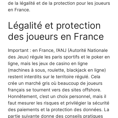
de la légalité et de la protection pour les joueurs
en France.
Légalité et protection
des joueurs en France
Important : en France, l’ANJ (Autorité Nationale
des Jeux) régule les paris sportifs et le poker en
ligne, mais les jeux de casino en ligne
(machines à sous, roulette, blackjack en ligne)
restent interdits sur le territoire régulé. Cela
crée un marché gris où beaucoup de joueurs
français se tournent vers des sites offshore.
Honnêtement, c’est un choix personnel, mais il
faut mesurer les risques et privilégier la sécurité
des paiements et la protection des données. La
partie suivante donne des conseils pratiques