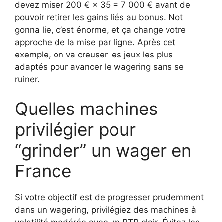
devez miser 200 € × 35 = 7 000 € avant de
pouvoir retirer les gains liés au bonus. Not
gonna lie, c’est énorme, et ça change votre
approche de la mise par ligne. Après cet
exemple, on va creuser les jeux les plus
adaptés pour avancer le wagering sans se
ruiner.
Quelles machines
privilégier pour
“grinder” un wager en
France
Si votre objectif est de progresser prudemment
dans un wagering, privilégiez des machines à