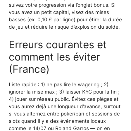
suivez votre progression via l’onglet bonus. Si
vous avez un petit capital, visez des mises
basses (ex. 0,10 € par ligne) pour étirer la durée
de jeu et réduire le risque d’explosion du solde.
Erreurs courantes et
comment les éviter
(France)
Liste rapide : 1) ne pas lire le wagering ; 2)
ignorer la mise max ; 3) laisser KYC pour la fin ;
4) jouer sur réseau public. Évitez ces pièges et
vous aurez déjà une longueur d’avance, surtout
si vous alternez entre poker/pari et sessions de
slots quand il y a des événements locaux
comme le 14/07 ou Roland Garros — on en