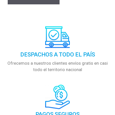
DESPACHOS A TODO EL PAÍS
Ofrecemos a nuestros clientes envíos gratis en casi
todo el territorio nacional
PAGOS SEGUROS