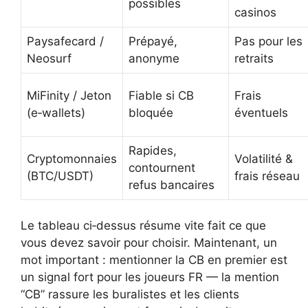
possibles
casinos
Paysafecard /
Prépayé,
Pas pour les
Neosurf
anonyme
retraits
MiFinity / Jeton
Fiable si CB
Frais
(e‑wallets)
bloquée
éventuels
Rapides,
Cryptomonnaies
Volatilité &
contournent
(BTC/USDT)
frais réseau
refus bancaires
Le tableau ci‑dessus résume vite fait ce que
vous devez savoir pour choisir. Maintenant, un
mot important : mentionner la CB en premier est
un signal fort pour les joueurs FR — la mention
“CB” rassure les buralistes et les clients