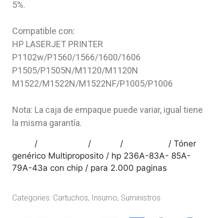
5%.
Compatible con:
HP LASERJET PRINTER
P1102w/P1560/1566/1600/1606
P1505/P1505N/M1120/M1120N
M1522/M1522N/M1522NF/P1005/P1006
Nota: La caja de empaque puede variar, igual tiene
la misma garantía.
Inicio
/
Suministros
/
Tintas
/
Cartuchos
/ Tóner
genérico Multiproposito / hp 236A-83A- 85A-
79A-43a con chip / para 2.000 paginas
Categories:
Cartuchos
,
Insumo
,
Suministros