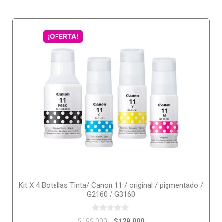
¡OFERTA!
Kit X 4 Botellas Tinta/ Canon 11 / original / pigmentado /
G2160 / G3160
0
$
129.000
$
199.000