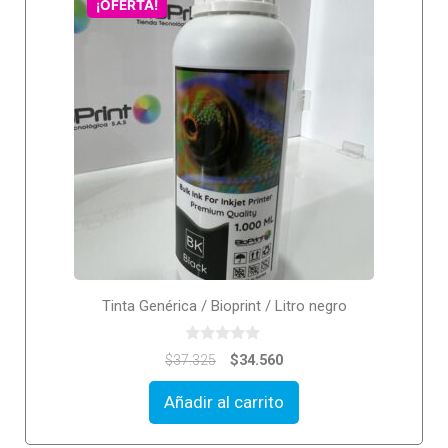
¡OFERTA!
Tinta Genérica / Bioprint / Litro negro
0
$
34.560
$
37.325
o
u
t
Añadir al carrito
o
f
5