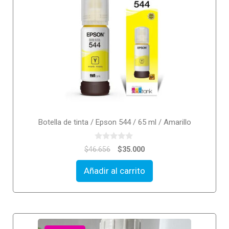
Botella de tinta / Epson 544 / 65 ml / Amarillo
0
$
35.000
$
46.656
o
u
t
Añadir al carrito
o
f
5