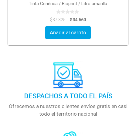
Tinta Genérica / Bioprint / Litro amarilla
0
$
34.560
$
37.325
o
u
t
Añadir al carrito
o
f
5
DESPACHOS A TODO EL PAÍS
Ofrecemos a nuestros clientes envíos gratis en casi
todo el territorio nacional