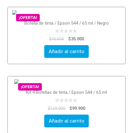
¡OFERTA!
Botella de tinta / Epson 544 / 65 ml / Negro
0
$
35.000
$
46.656
o
u
t
Añadir al carrito
o
f
5
¡OFERTA!
Kit 4 Botellas de tinta / Epson 544 / 65 ml
0
$
99.900
$
129.900
o
u
t
Añadir al carrito
o
f
5