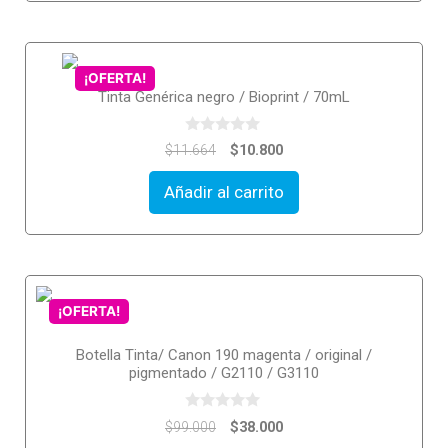
¡OFERTA!
Tinta Genérica negro / Bioprint / 70mL
0
$
10.800
$
11.664
o
u
t
Añadir al carrito
o
f
5
¡OFERTA!
Botella Tinta/ Canon 190 magenta / original /
pigmentado / G2110 / G3110
0
$
38.000
$
99.000
o