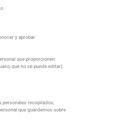
to.
onocer y aprobar
personal que proporcionen.
uario que no se puede editar).
os personales recopilados,
o personal que guardemos sobre