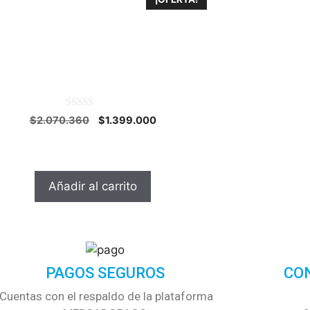
tátil / Acer A514-53-35D4 / Core i3-
05G1 / Ram 4GB / SSD 256GB / 14 ”
HD / retroiluminado
0
$
2.070.360
$
1.399.000
o
u
t
o
f
5
Añadir al carrito
PAGOS SEGUROS
CO
Cuentas con el respaldo de la plataforma