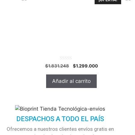
Por
10
Portátil / Acer A514-53-30Y0 / Core I3-
1005G1 / Ram 4GB Expandible 12 GB /
SSD 256GB / retroiluminado / 14 ” HD /
Negro
0
$
1.831.248
$
1.299.000
o
u
t
Añadir al carrito
o
f
5
DESPACHOS A TODO EL PAÍS
Ofrecemos a nuestros clientes envíos gratis en